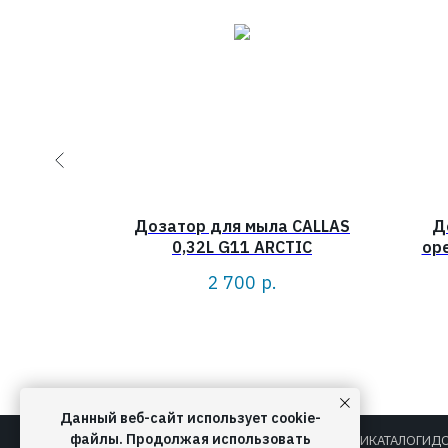
Alveus
Дозатор для мыла CALLAS
Д
 Line,
0,32L G11 ARCTIC
оре
trox
2 700
р.
Данный веб-сайт использует cookie-
файлы. Продолжая использовать
О КОМПАНИИ
КАТАЛОГИ
ДО