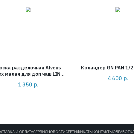
оска разделочная Alveus
Коландер GN PAN 1/2 
х малая для доп чаш LINE,
4 600
р.
VARIANT, TREND
1 350
р.
СТАВКА И ОПЛАТА
СЕРВИС
НОВОСТИ
СЕРТИФИКАТЫ
КОНТАКТЫ
ОБРАБОТК