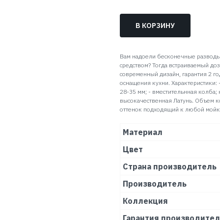
В КОРЗИНУ
Вам надоели бесконечные разводы
средством? Тогда встраиваемый доз
современный дизайн, гарантия 2 г
оснащения кухни. Характеристики: -
28-35 мм; - вместительнная колба
высокачественная Латунь. Объем к
оттенок подходящий к любой мойк
Материал
Цвет
Страна производитель
Производитель
Коллекция
Гарантия производите