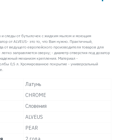
 и следы от бутылочек с жидким мылом и моющим
атор от ALVEUS- это то, что Вам нужно. Практичный,
ода от ведущего европейского производителя товаров для
 легко заправляется сверху; - диаметр отверстия под дозатор
; надежный механизм крепления. Материал -
олбы 0,5 л. Хромированное покрытие - универсальный
е.
Латунь
CHROME
Словения
ALVEUS
PEAR
ля
2 года