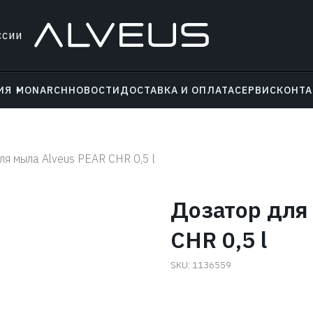
ссии
ИЯ
MONARCH
НОВОСТИ
ДОСТАВКА И ОПЛАТА
СЕРВИС
КОНТ
ля мыла Alveus PEAR CHR 0,5 l
Дозатор для
CHR 0,5 l
SKU:
1136559