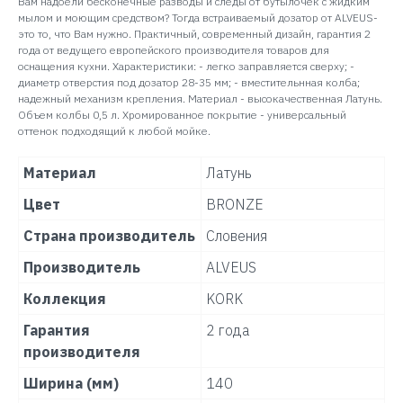
Вам надоели бесконечные разводы и следы от бутылочек с жидким
мылом и моющим средством? Тогда встраиваемый дозатор от ALVEUS-
это то, что Вам нужно. Практичный, современный дизайн, гарантия 2
года от ведущего европейского производителя товаров для
оснащения кухни. Характеристики: - легко заправляется сверху; -
диаметр отверстия под дозатор 28-35 мм; - вместительнная колба;
надежный механизм крепления. Материал - высокачественная Латунь.
Объем колбы 0,5 л. Хромированное покрытие - универсальный
оттенок подходящий к любой мойке.
Материал
Латунь
Цвет
BRONZE
Страна производитель
Словения
Производитель
ALVEUS
Коллекция
KORK
Гарантия
2 года
производителя
Ширина (мм)
140