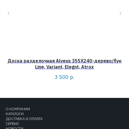
Доска разделочная Alveus 355X240-дерево/бук
Д
Line, Variant, Elegnt, Atrox
3 500
р.
О КОМПАНИИ
КАТАЛОГИ
ДОСТАВКА И ОПЛАТА
СЕРВИС
НОВОСТИ