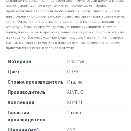
Основной материал: полипропилен Цвет: темно-серый Ширина шкафа:
300 мм Длина: 473 мм Ширина: 278 мм Высота: 45 мм Страна
происхождения: IT Гарантия производителя: 2 года Описание: Лоток
для столовых приборов поможет правильно организовать хранение на
кухне. Он выполнен из высококачественного материала, походит по
размеру к большинству стандартных выдвижных ящиков. В лотке
вилки, ложки, ножи и другие кухонные аксессуары хранятся компактно
и аккуратно. Все необходимое будет под рукой, а значит, не придется
тратить драгоценные минуты в поисках нужных предметов во время
приготовления пищи и сервировки стола.
Материал
Пластик
Цвет
GREY
Страна производитель
Италия
Производитель
ALVEUS
Коллекция
KOMBI
Гарантия
2 года
производителя
Ширина (мм)
473