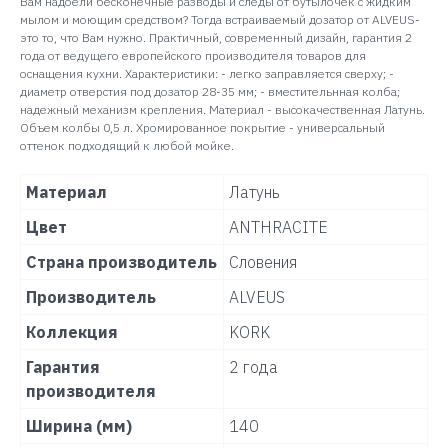
Вам надоели бесконечные разводы и следы от бутылочек с жидким
мылом и моющим средством? Тогда встраиваемый дозатор от ALVEUS-
это то, что Вам нужно. Практичный, современный дизайн, гарантия 2
года от ведущего европейского производителя товаров для
оснащения кухни. Характеристики: - легко заправляется сверху; -
диаметр отверстия под дозатор 28-35 мм; - вместительнная колба;
надежный механизм крепления. Материал - высокачественная Латунь.
Объем колбы 0,5 л. Хромированное покрытие - универсальный
оттенок подходящий к любой мойке.
Материал
Латунь
Цвет
ANTHRACITE
Страна производитель
Словения
Производитель
ALVEUS
Коллекция
KORK
Гарантия
2 года
производителя
Ширина (мм)
140