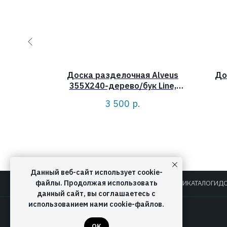
Alveus
Доска разделочная Alveus
До
аш LINE,
355X240-дерево/бук Line,
D
Variant, Elegnt, Atrox
3 500
р.
Данный веб-сайт использует cookie-
файлы. Продолжая использовать
О КОМПАНИИ
КАТАЛОГИ
ДО
данный сайт, вы соглашаетесь с
использованием нами cookie-файлов.
OK