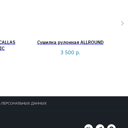
CALLAS
Сушилка рулонная ALLROUND
Ко
IC
3 500
р.
А ПЕРСОНАЛЬНЫХ ДАННЫХ