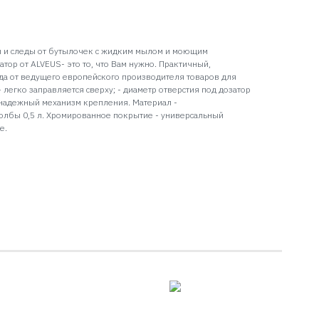
 и следы от бутылочек с жидким мылом и моющим
атор от ALVEUS- это то, что Вам нужно. Практичный,
ода от ведущего европейского производителя товаров для
 легко заправляется сверху; - диаметр отверстия под дозатор
; надежный механизм крепления. Материал -
олбы 0,5 л. Хромированное покрытие - универсальный
е.