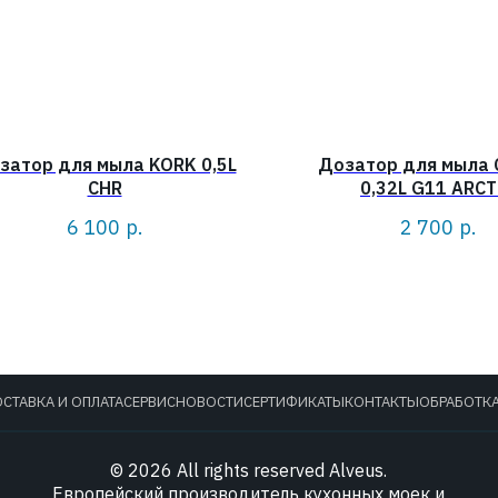
затор для мыла KORK 0,5L
Дозатор для мыла 
CHR
0,32L G11 ARCT
6 100
р.
2 700
р.
СТАВКА И ОПЛАТА
СЕРВИС
НОВОСТИ
СЕРТИФИКАТЫ
КОНТАКТЫ
ОБРАБОТК
© 2026 All rights reserved Alveus.
Европейский производитель кухонных моек и