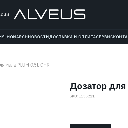
ссии
ИЯ
MONARCH
НОВОСТИ
ДОСТАВКА И ОПЛАТА
СЕРВИС
КОНТ
ля мыла PLUM 0,5L CHR
Дозатор для
SKU:
1135811