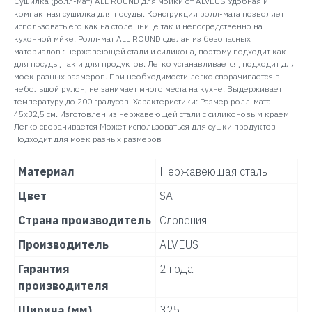
Сушилка (ролл-мат) ALL ROUND для мойки от ALVEUS Удобная и
компактная сушилка для посуды. Конструкция ролл-мата позволяет
использовать его как на столешнице так и непосредственно на
кухонной мйке. Ролл-мат ALL ROUND сделан из безопасных
материалов : нержавеющей стали и силикона, поэтому подходит как
для посуды, так и для продуктов. Легко устанавливается, подходит для
моек разных размеров. При необходимости легко сворачивается в
небольшой рулон, не занимает много места на кухне. Выдерживает
температуру до 200 градусов. Характеристики: Размер ролл-мата
45х32,5 см. Изготовлен из нержавеющей стали с силиконовым краем
Легко сворачивается Может использоваться для сушки продуктов
Подходит для моек разных размеров
Материал
Нержавеющая сталь
Цвет
SAT
Страна производитель
Словения
Производитель
ALVEUS
Гарантия
2 года
производителя
Ширина (мм)
325