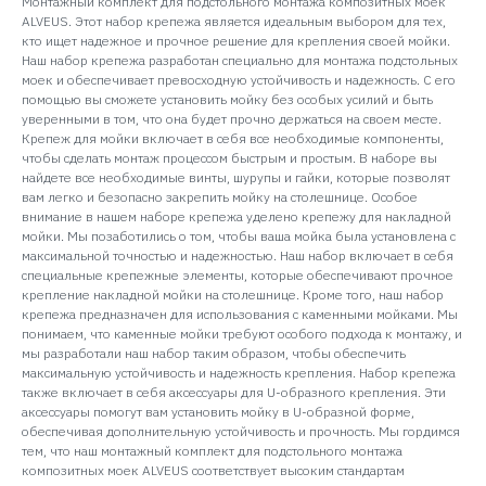
Монтажный комплект для подстольного монтажа композитных моек
ALVEUS. Этот набор крепежа является идеальным выбором для тех,
кто ищет надежное и прочное решение для крепления своей мойки.
Наш набор крепежа разработан специально для монтажа подстольных
моек и обеспечивает превосходную устойчивость и надежность. С его
помощью вы сможете установить мойку без особых усилий и быть
уверенными в том, что она будет прочно держаться на своем месте.
Крепеж для мойки включает в себя все необходимые компоненты,
чтобы сделать монтаж процессом быстрым и простым. В наборе вы
найдете все необходимые винты, шурупы и гайки, которые позволят
вам легко и безопасно закрепить мойку на столешнице. Особое
внимание в нашем наборе крепежа уделено крепежу для накладной
мойки. Мы позаботились о том, чтобы ваша мойка была установлена с
максимальной точностью и надежностью. Наш набор включает в себя
специальные крепежные элементы, которые обеспечивают прочное
крепление накладной мойки на столешнице. Кроме того, наш набор
крепежа предназначен для использования с каменными мойками. Мы
понимаем, что каменные мойки требуют особого подхода к монтажу, и
мы разработали наш набор таким образом, чтобы обеспечить
максимальную устойчивость и надежность крепления. Набор крепежа
также включает в себя аксессуары для U-образного крепления. Эти
аксессуары помогут вам установить мойку в U-образной форме,
обеспечивая дополнительную устойчивость и прочность. Мы гордимся
тем, что наш монтажный комплект для подстольного монтажа
композитных моек ALVEUS соответствует высоким стандартам