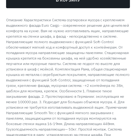
В КОРЗИНУ
Описание Характеристики Система сортировки мусора с креплением
выдвижного фасада Euro Cargo - современное решение для ценителей
комфорта на кухне. Вам не нужно изготавливать ящик, направляющие
крепятся на стенки шкафа, а фасад - непосредственно к системе.
Направляющие полного выдвижения с функцией Soft-Control
обеспечивают мягкий ход и комфортный доступ к контейнерам. От
попадания мусора направляющие защищены панелями. Стационарная
крышка крепится на боковины шкафа, на ней удобно хозяйственные
перчатки или мусорные пакеты. Система не подхот по высоте для
установки в шкаф с мойкой. Комплектация Рама, общая стационарная
крышка из металла с серебристым покрытием, направляющие полного
выдвижения с функцией Soft-Control, защищенные от попадания
грязи, крепление фасада, мусорная система: -+2 контейнера по 38л,
шаблон для монтажа, крепеж. Особенности 1. Плавное тихое
закрывание фасада. 2. Протестировано в Германии: эксплуатация не
менее 100000 раз. 3. Подходит для больших объемов мусора. 4. Для
установки не требуется изготавливать выдвижной ящик. Примечание
Направляющие Smooth Tec с функцией мягкого закрывания с
панелями, защищающими от попадания мусора монтируются на
боковые стенки ящика 16-19мм. Длина направляющих 448мм.
Грузоподъемность направляющих— 50кг. Простой монтаж. Система
защелкивается в раму, установленную на стенки шкафа. При