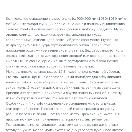
Комплексное оснащение углового шкафа 900х900 мм (1050х1050 мм) с
мойкой. Благодаря функции вращеня на 360° и полному выдвижению
система Rondoобеспечивает легкий доступ к любому предмету. Мусор,
овощи, корм для домашних животных, средства по уходу,
хозяйственные мелочи - для всего найдется свое место! Мусорные
ведра задвигаются внутрь сортировочного блока. В закрытом
положении содержимое ведер скрыто от глаз. Ведра сортировочного
отсека подходят также для хранения овощей или корма для домашних
животных. На стационарной крышке сортировочного блока можно
хранить мусорные пакеты, хозяйственные перчатки.
Мультифункциональное ведро 12,5л удобно для домашней уборки.
Его "дышащая" крышка с перфорациями подойдет для обсушивания
влажных губок после уборки или мытья посуды. По бокам системы
закреплены 2 корзины для бытовой химии, на релингах размещены
крючки для салфеток, прихваток и других полезных вещей. Систему
легко содержать в чистоте, так как все элементы снимаются.
Особенности Многофункциональное оснащение углового шкафа,
комфортный доступ. Рассортированный мусор, средства по уходу,
разные полезные вещи — всему свое место. Примечание Быстрый и
простой монтаж без применения специальных инструментов.
Пользователь может установить систему самостотельно даже в уже
готовую кухню. Rondo монтируется ко дну углового кухонного шкафа