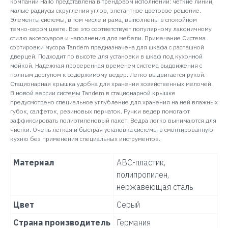
компании Hailo представлена в трендовом исполнении: четкие линии,
малые радиусы скругления углов, элегантное цветовое решение.
Элементы системы, в том числе и рама, выполнены в спокойном
темно-сером цвете. Все это соответствует популярному лаконичному
стилю аксессуаров и наполнения для мебели. Примечание Система
сортировки мусора Tandem предназначена для шкафа с распашной
дверцей. Подходит по высоте для установки в шкаф под кухонной
мойкой. Надежная проверенная временем система выдвижения с
полным доступом к содержимому ведер. Легко выдвигается рукой.
Стационарная крышка удобна для хранения хозяйственных мелочей.
В новой версии системы Tandem в стационарной крышке
предусмотрено специальное углубление для хранения на ней влажных
губок, салфеток, резиновых перчаток. Ручки ведер помогают
заффиксировать полиэтиленовый пакет. Ведра легко вынимаются для
чистки. Очень легкая и быстрая установка системы в смонтированную
кухню без применения специальных инструментов.
Материал
АВС-пластик,
полипропилен,
нержавеющая сталь
Цвет
Серый
Страна производитель
Германия