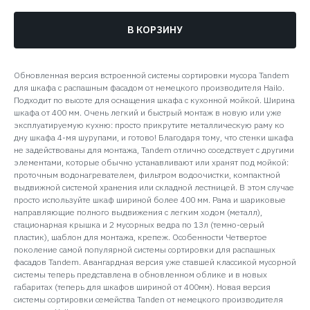
В КОРЗИНУ
Обновленная версия встроенной системы сортировки мусора Tandem
для шкафа с распашным фасадом от немецкого производителя Hailo.
Подходит по высоте для оснащения шкафа с кухонной мойкой. Ширина
шкафа от 400 мм. Очень легкий и быстрый монтаж в новую или уже
эксплуатируемую кухню: просто прикрутите металлическую раму ко
дну шкафа 4-мя шурупами, и готово! Благодаря тому, что стенки шкафа
не задействованы для монтажа, Tandem отлично соседствует с другими
элементами, которые обычно устанавливают или хранят под мойкой:
проточным водонагревателем, фильтром водоочистки, компактной
выдвижной системой хранения или складной лестницей. В этом случае
просто используйте шкаф шириной более 400 мм. Рама и шариковые
направляющие полного выдвижения с легким ходом (металл),
стационарная крышка и 2 мусорных ведра по 13л (темно-серый
пластик), шаблон для монтажа, крепеж. Особенности Четвертое
поколение самой популярной системы сортировки для распашных
фасадов Tandem. Авангардная версия уже ставшей классикой мусорной
системы теперь представлена в обновленном облике и в новых
габаритах (теперь для шкафов шириной от 400мм). Новая версия
системы сортировки семейства Tanden от немецкого производителя