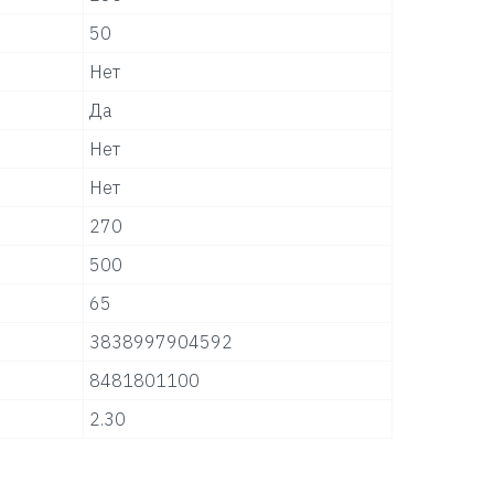
50
Нет
Да
Нет
Нет
270
500
65
3838997904592
8481801100
2.30