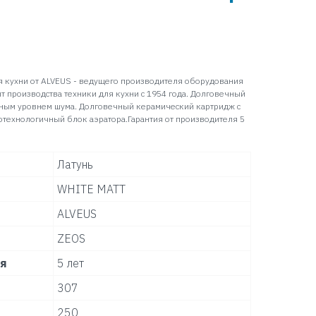
я кухни от ALVEUS - ведущего производителя оборудования
т производства техники для кухни с 1954 года. Долговечный
ным уровнем шума. Долговечный керамический картридж с
технологичный блок аэратора.Гарантия от производителя 5
Латунь
WHITE MATT
ALVEUS
ZEOS
ля
5 лет
307
250