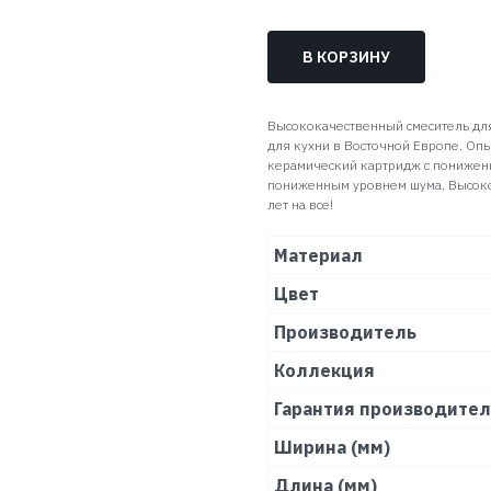
В КОРЗИНУ
Высококачественный смеситель дл
для кухни в Восточной Европе. Опы
керамический картридж с понижен
пониженным уровнем шума. Высоко
лет на все!
Материал
Цвет
Производитель
Коллекция
Гарантия производите
Ширина (мм)
Длина (мм)