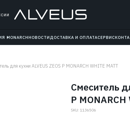
ссии
ИЯ
MONARCH
НОВОСТИ
ДОСТАВКА И ОПЛАТА
СЕРВИС
КОНТ
тель для кухни ALVEUS ZEOS P MONARCH WHITE MATT
Смеситель д
P MONARCH 
SKU:
1136506