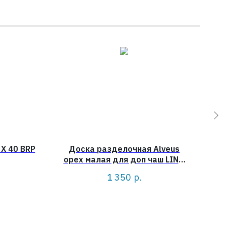
X 40 BRP
Доска разделочная Alveus
До
орех малая для доп чаш LINE,
VARIANT, TREND
1 350
р.