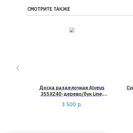
СМОТРИТЕ ТАКЖЕ
CALLAS
Доска разделочная Alveus
Су
IC
355X240-дерево/бук Line,
Variant, Elegnt, Atrox
3 500
р.