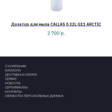
Дозатор для мыла CALLAS 0,32L G11 ARCTIC
Д
2 700
р.
О КОМПАНИИ
КАТАЛОГИ
ДОСТАВКА И ОПЛАТА
СЕРВИС
НОВОСТИ
СЕРТИФИКАТЫ
КОНТАКТЫ
ОБРАБОТКА ПЕРСОНАЛЬНЫХ ДАННЫХ