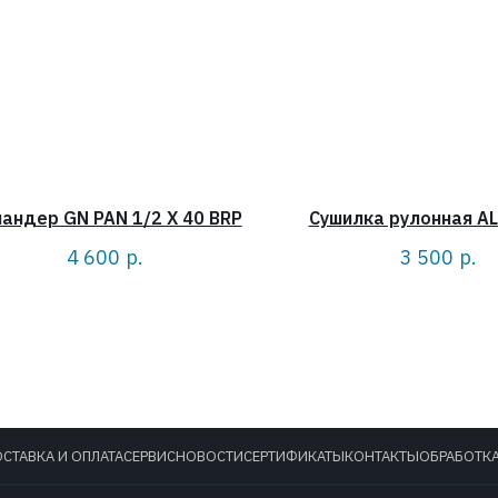
андер GN PAN 1/2 X 40 BRP
Сушилка рулонная A
4 600
р.
3 500
р.
СТАВКА И ОПЛАТА
СЕРВИС
НОВОСТИ
СЕРТИФИКАТЫ
КОНТАКТЫ
ОБРАБОТК