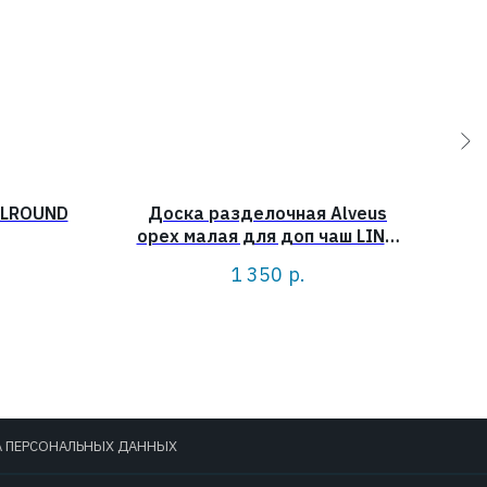
LLROUND
Доска разделочная Alveus
Д
орех малая для доп чаш LINE,
VARIANT, TREND
1 350
р.
А ПЕРСОНАЛЬНЫХ ДАННЫХ