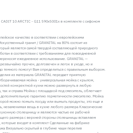
CADIT 10 ARCTIC - G11 590x5001x в комплекте с сифоном
пейское качество в соответствии с европейскими
Искусственный гранит / GRANITAL на 80% состоит из
оторый является самой твердой составляющей природного
аботан в соответствии с требованиями для повседневной
о переносят ежедневное использование. GRANITAL —
резвычайно прочен, долговечен и легок в уходе, но и
 до темного помогут Вам определиться с правильным выбором.
зделия из материала GRANITAL передает приятную
Оборачиваемая мойка - универсальная мойка с крылом,
ностей конкректной кухни можно развернуть в любую
, так и справа Мойка с площадкой под смеситель, облегчает
ет дополнительную гарантию герметичности смесителю. Мойка
оторой можно помыть посуду или вымыть продукты, это еще и
ь, незаменимая вещь в кухне любого размера Классические
кухонную столешницу и являются частью ее рабочей
ющего размера с верхней стороны столешницы вставляем
, которые входят в комплект Сделанные на фабрике
ажа Визуально скрытый в глубине чаши перелив