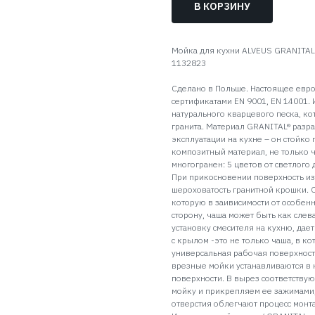
В КОРЗИНУ
Мойка для кухни ALVEUS GRANITAL 
1132823
Сделано в Польше. Настоящее евро
сертификатами EN 9001, EN 14001. 
натурального кварцевого песка, к
гранита. Материал GRANITAL® разр
эксплуатации на кухне – он стойк
композитный материал, не только ч
многогранен: 5 цветов от светлого
При прикосновении поверхность и
шероховатость гранитной крошки. 
которую в заивисимости от особен
сторону, чаша может быть как слева
установку смесителя на кухню, да
с крылом -это не только чаша, в к
универсальная рабочая поверхност
врезные мойки устанавливаются в 
поверхности. В вырез соответству
мойку и прикрепляем ее зажимами
отверстия облегчают процесс монт