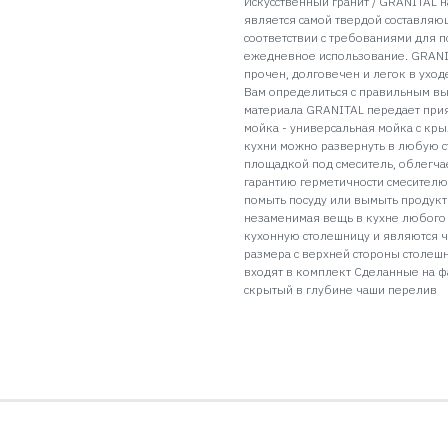
Искусственный гранит / GRANITAL н
является самой твердой составляю
соответствии с требованиями для п
ежедневное использование. GRANI
прочен, долговечен и легок в уходе
Вам определиться с правильным вы
материала GRANITAL передает при
мойка - универсальная мойка с кр
кухни можно развернуть в любую ст
площадкой под смеситель, облегча
гарантию герметичности смесителю.
помыть посуду или вымыть продукт
незаменимая вещь в кухне любого 
кухонную столешницу и являются ч
размера с верхней стороны столеш
входят в комплект Сделанные на ф
скрытый в глубине чаши перелив