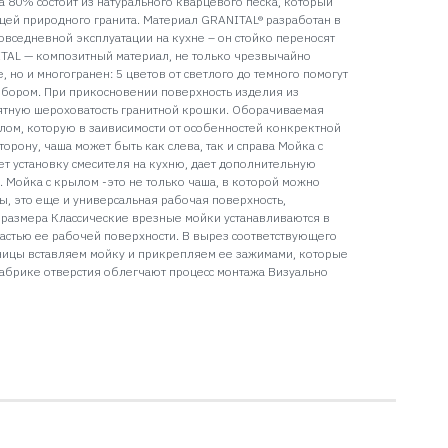
а 80% состоит из натурального кварцевого песка, который
щей природного гранита. Материал GRANITAL® разработан в
овседневной эксплуатации на кухне – он стойко переносят
TAL — композитный материал, не только чрезвычайно
, но и многогранен: 5 цветов от светлого до темного помогут
бором. При прикосновении поверхность изделия из
ятную шероховатость гранитной крошки. Оборачиваемая
ылом, которую в заивисимости от особенностей конкректной
орону, чаша может быть как слева, так и справа Мойка с
ет установку смесителя на кухню, дает дополнительную
 Мойка с крылом -это не только чаша, в которой можно
ы, это еще и универсальная рабочая поверхность,
размера Классические врезные мойки устанавливаются в
астью ее рабочей поверхности. В вырез соответствующего
ницы вставляем мойку и прикрепляем ее зажимами, которые
абрике отверстия облегчают процесс монтажа Визуально