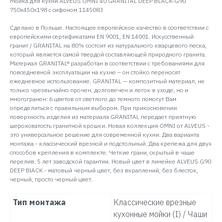
Мойка для кухни ALVEUS OMNI 40 GRANITAL DEEP BLACK-G90
750x450x198 с сифоном 1145083
Сделано в Польше. Настоящее европейское качество в соответствии с
европейскими сертификатами EN 9001, EN 14001. Искусственный
гранит / GRANITAL на 80% состоит из натурального кварцевого песка,
который является самой твердой составляющей природного гранита.
Материал GRANITAL® разработан в соответствии с требованиями для
повседневной эксплуатации на кухне – он стойко переносят
ежедневное использование. GRANITAL — композитный материал, не
только чрезвычайно прочен, долговечен и легок в уходе, но и
многогранен: 6 цветов от светлого до темного помогут Вам
определиться с правильным выбором. При прикосновении
поверхность изделия из материала GRANITAL передает приятную
шероховатость гранитной крошки. Новая коллекция OMNI от ALVEUS -
это универсальное решение для современной кухни. Два варианта
монтажа - классический врезной и подстольный. Два крепежа для двух
способов крепления в комплекте. Четкие грани, скрытый в чаше
перелив. 5 лет заводской гарантии. Новый цвет в линейке ALVEUS G90
DEEP BlACK - матовый черный цвет, без вкраплений, без блесток,
черный, просто черный цвет.
Тип монтажа
Классические врезные
кухонные мойки (I) / Чаши