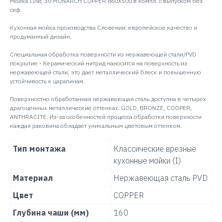
Мойка LINE 30 MONARCH COPPER 860X500 в компл. с выпуском без
сиф.
Кухонная мойка производства Словении: европейское качество и
продуманный дизайн.
Специальная обработка поверхности из нержавеющей стали/PVD
покрытие - Керамический нитрид наносится на поверхность из
нержавеющей стали, это дает металлический блеск и повышенную
устойчивость к царапинам.
Поверхностно обработанная нержавеющая сталь доступна в четырех
драгоценных металлические оттенках: GOLD, BRONZE, COOPER,
ANTHRACITE. Из-за особенностей процесса обработки поверхности
каждая раковина обладает уникальным цветовым оттенком.
Тип монтажа
Классические врезные
кухонные мойки (I)
Материал
Нержавеющая сталь PVD
Цвет
COPPER
Глубина чаши (мм)
160