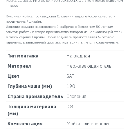
Мойка CLASSIC PRO 30 SAT-90 800X600 1X L/ I в комплекте с сифоном
1130551
Кухонная мойка производства Словении: европейское качество и
продуманный дизайн.
Изделие создано на словенской фабрике с более чем 50‑летним
опытом работы в сфере производства товаров из нержавеющей стали
в самом сердце Европы. Производитель предоставляет 5‑летнюю
гарантию, а заявленный срок эксплуатации является пожизненным.
Тип монтажа
Накладная
Материал
Нержавеющая сталь
Цвет
SAT
Глубина чаши (мм)
190
Страна производитель
Словения
Толщина материала
0.8
(мм)
Комплектация
Мойка, слив-перелив