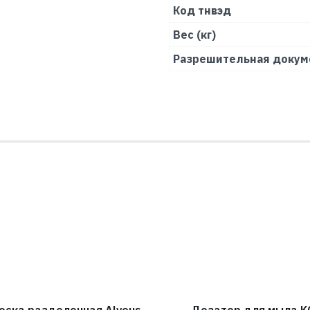
Код тнвэд
Вес (кг)
Разрешительная докум
оска разделочная Alveus
Дозатор для мыла K