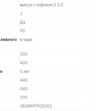
выпуск с сифоном 3 1/2
1
Да
90
ливного
в чаше
500
400
ля
5 лет
440
540
195
3838997925351