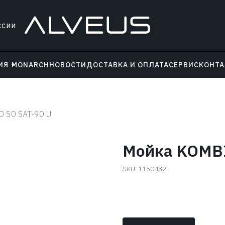
ссии
ИЯ
MONARCH
НОВОСТИ
ДОСТАВКА И ОПЛАТА
СЕРВИС
КОНТ
 50 SAT-90 U
Мойка KOMBI
SKU:
1150432