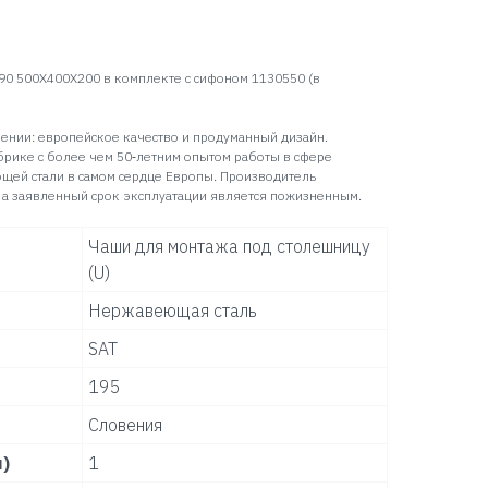
90 500X400X200 в комплекте с сифоном 1130550 (в
ении: европейское качество и продуманный дизайн.
брике с более чем 50‑летним опытом работы в сфере
щей стали в самом сердце Европы. Производитель
 а заявленный срок эксплуатации является пожизненным.
Чаши для монтажа под столешницу
(U)
Нержавеющая сталь
SAT
195
Словения
)
1