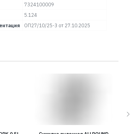
7324100009
5.124
ентация
ОП27/10/25-3 от 27.10.2025
ORK 0,5L
Сушилка рулонная ALLROUND
Д