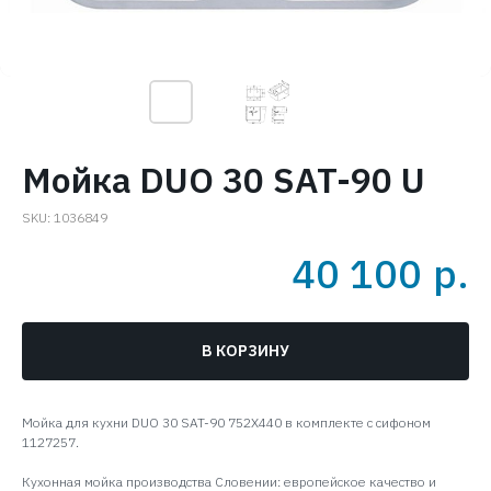
Мойка DUO 30 SAT-90 U
SKU:
1036849
40 100
р.
В КОРЗИНУ
Мойка для кухни DUO 30 SAT-90 752X440 в комплекте с сифоном
1127257.
Кухонная мойка производства Словении: европейское качество и