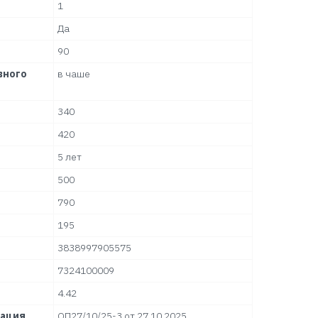
1
Да
90
вного
в чаше
340
420
5 лет
500
790
195
3838997905575
7324100009
4.42
тация
ОП27/10/25-3 от 27.10.2025