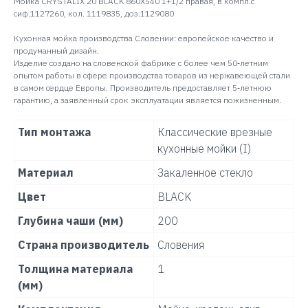
Мойка CRYSTALIX 20 BLACK 860X540 1+1/2 правая, в компл.с
сиф.1127260, кол. 1119835, доз.1129080
Кухонная мойка производства Словении: европейское качество и
продуманный дизайн.
Изделие создано на словенской фабрике с более чем 50‑летним
опытом работы в сфере производства товаров из нержавеющей стали
в самом сердце Европы. Производитель предоставляет 5‑летнюю
гарантию, а заявленный срок эксплуатации является пожизненным.
Тип монтажа
Классические врезные
кухонные мойки (I)
Материал
Закаленное стекло
Цвет
BLACK
Глубина чаши (мм)
200
Страна производитель
Словения
Толщина материала
1
(мм)