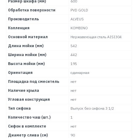
Размер шкафа (мм)
600
Обработка поверхности
PVD GOLD
Производитель
ALVEUS
Коллекция
KOMBINO
Основной материал
Нержавеющая сталь AISI304
Длина мойки (мм)
542
Ширина мойки (мм)
442
Высота мойки (мм)
195
Ориентация
одинарная
Площадка под смеситель
нет
Наличие крыла
нет
Угловая конструкция
нет
Тип сифона
Выпуск без сифона 3 1/2
Количество чаш (шт.)
1
Сифон в комплекте
нет
Диаметр слива (см)
90