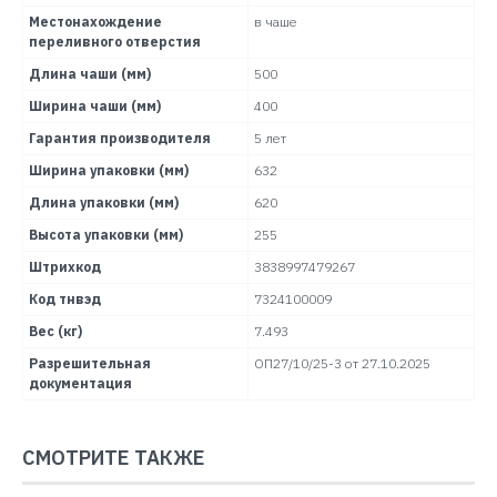
Местонахождение
в чаше
переливного отверстия
Длина чаши (мм)
500
Ширина чаши (мм)
400
Гарантия производителя
5 лет
Ширина упаковки (мм)
632
Длина упаковки (мм)
620
Высота упаковки (мм)
255
Штрихкод
3838997479267
Код тнвэд
7324100009
Вес (кг)
7.493
Разрешительная
ОП27/10/25-3 от 27.10.2025
документация
СМОТРИТЕ ТАКЖЕ