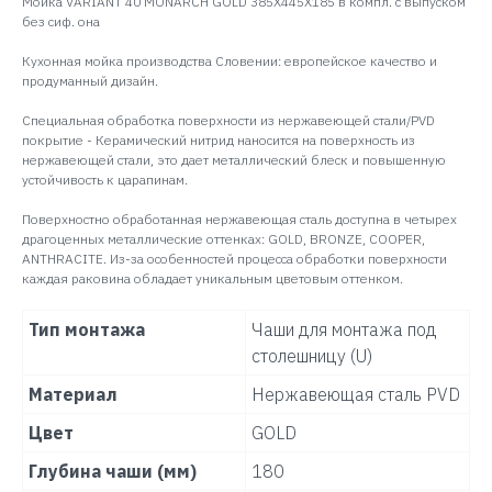
Мойка VARIANT 40 MONARCH GOLD 385X445X185 в компл. с выпуском
без сиф. она
Кухонная мойка производства Словении: европейское качество и
продуманный дизайн.
Специальная обработка поверхности из нержавеющей стали/PVD
покрытие - Керамический нитрид наносится на поверхность из
нержавеющей стали, это дает металлический блеск и повышенную
устойчивость к царапинам.
Поверхностно обработанная нержавеющая сталь доступна в четырех
драгоценных металлические оттенках: GOLD, BRONZE, COOPER,
ANTHRACITE. Из-за особенностей процесса обработки поверхности
каждая раковина обладает уникальным цветовым оттенком.
Тип монтажа
Чаши для монтажа под
столешницу (U)
Материал
Нержавеющая сталь PVD
Цвет
GOLD
Глубина чаши (мм)
180