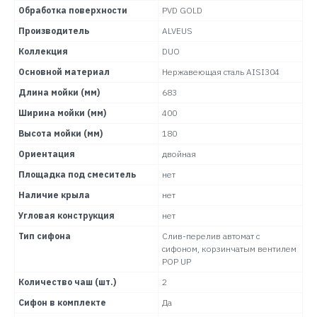
Обработка поверхности
PVD GOLD
Производитель
ALVEUS
Коллекция
DUO
Основной материал
Нержавеющая сталь AISI304
Длина мойки (мм)
683
Ширина мойки (мм)
400
Высота мойки (мм)
180
Ориентация
двойная
Площадка под смеситель
нет
Наличие крыла
нет
Угловая конструкция
нет
Тип сифона
Слив-перелив автомат с
сифоном, корзинчатым вентилем
POP UP
Количество чаш (шт.)
2
Сифон в комплекте
Да