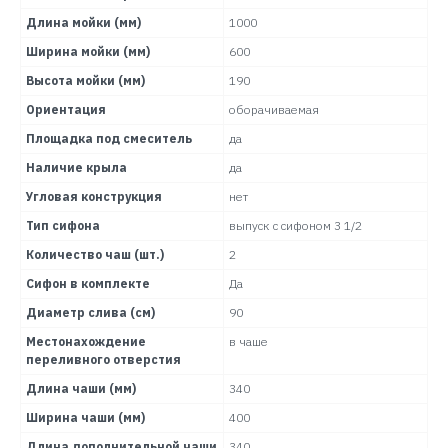
Длина мойки (мм)
1000
Ширина мойки (мм)
600
Высота мойки (мм)
190
Ориентация
оборачиваемая
Площадка под смеситель
да
Наличие крыла
да
Угловая конструкция
нет
Тип сифона
выпуск с сифоном 3 1/2
Количество чаш (шт.)
2
Сифон в комплекте
Да
Диаметр слива (см)
90
Местонахождение
в чаше
переливного отверстия
Длина чаши (мм)
340
Ширина чаши (мм)
400
Длина дополнительной чаши
340