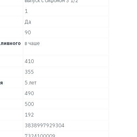
выпуск с сифоном 3 1/2
1
Да
90
ливного
в чаше
410
355
ля
5 лет
490
500
192
3838997929304
7324100009