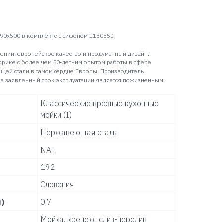
90x500 в комплекте с сифоном 1130550.
ении: европейское качество и продуманный дизайн.
брике с более чем 50‑летним опытом работы в сфере
щей стали в самом сердце Европы. Производитель
 а заявленный срок эксплуатации является пожизненным.
Классические врезные кухонные
мойки (I)
Нержавеющая сталь
NAT
192
Словения
)
0.7
Мойка, крепеж, слив-перелив