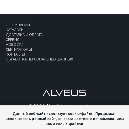
О КОМПАНИИ
КАТАЛОГИ
ДОСТАВКА И ОПЛАТА
СЕРВИС
НОВОСТИ
СЕРТИФИКАТЫ
КОНТАКТЫ
ОБРАБОТКА ПЕРСОНАЛЬНЫХ ДАННЫХ
© 2026 All rights reserved Alveus.
Европейский производитель кухонных моек и
Данный веб-сайт использует cookie-файлы. Продолжая
аксессуаров.
использовать данный сайт, вы соглашаетесь с использованием
нами cookie-файлов.