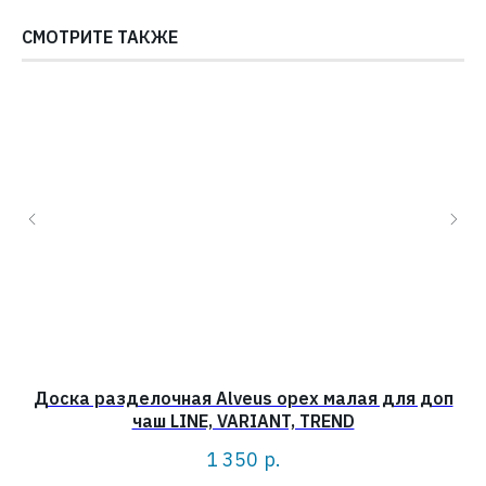
СМОТРИТЕ ТАКЖЕ
Доска разделочная Alveus орех малая для доп
Д
чаш LINE, VARIANT, TREND
1 350
р.