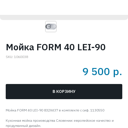
Мойка FORM 40 LEI-90
SKU:
1060038
9 500
р.
В КОРЗИНУ
Мойка FORM 40 LEI-90 832X437 в комплекте с сиф. 1130550
Кухонная мойка производства Словении: европейское качество и
продуманный дизайн.