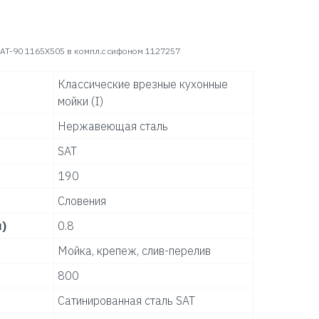
AT-90 1165X505 в компл.с сифоном 1127257
Классические врезные кухонные
мойки (I)
Нержавеющая сталь
SAT
190
Словения
)
0.8
Мойка, крепеж, слив-перелив
800
Сатинированная сталь SAT