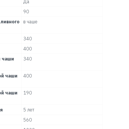
Да
90
ливного
в чаше
340
400
 чаши
340
ой чаши
400
ой чаши
190
ля
5 лет
560