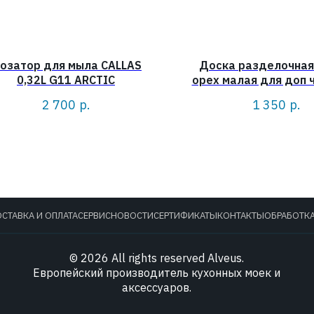
озатор для мыла CALLAS
Доска разделочная
0,32L G11 ARCTIC
орех малая для доп ч
VARIANT, TRE
2 700
р.
1 350
р.
СТАВКА И ОПЛАТА
СЕРВИС
НОВОСТИ
СЕРТИФИКАТЫ
КОНТАКТЫ
ОБРАБОТК
© 2026 All rights reserved Alveus.
Европейский производитель кухонных моек и
аксессуаров.