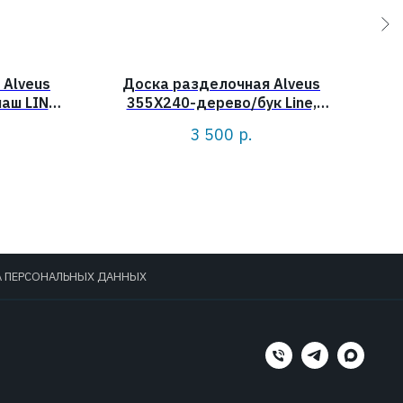
 Alveus
Доска разделочная Alveus
Ко
аш LINE,
355X240-дерево/бук Line,
ND
Variant, Elegnt, Atrox
3 500
р.
А ПЕРСОНАЛЬНЫХ ДАННЫХ