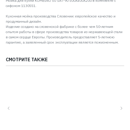
Мойка для кухни KOMBINO 50 SAT-90 500X400X200 в комплекте с
сифоном 1130551.
Кухонная мойка производства Словении: европейское качество и
продуманный дизайн.
Изделие создано на словенской фабрике с более чем 50‑летним
опытом работы в сфере производства товаров из нержавеющей стали
в самом сердце Европы. Производитель предоставляет 5‑летнюю
гарантию, а заявленный срок эксплуатации является пожизненным.
СМОТРИТЕ ТАКЖЕ