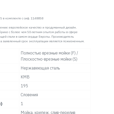
 в комплекте с сиф. 1148858
ении: европейское качество и продуманный дизайн.
брике с более чем 50‑летним опытом работы в сфере
щей стали в самом сердце Европы. Производитель
 а заявленный срок эксплуатации является пожизненным.
Полностью врезные мойки (F) /
Плоскостно-врезные мойки (S)
Нержавеющая сталь
KMB
195
Словения
)
1
Мойка, крепеж, слив-перелив