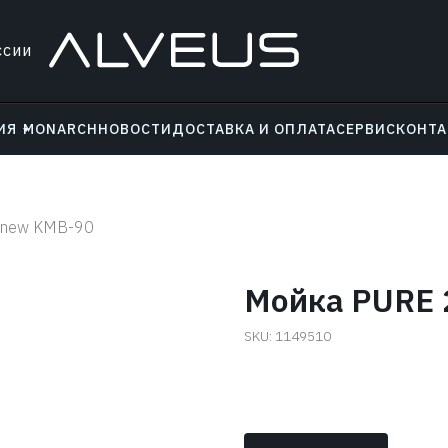
ссии
ИЯ
MONARCH
НОВОСТИ
ДОСТАВКА И ОПЛАТА
СЕРВИС
КОНТ
 new KMB-90
Мойка PURE 
SKU:
1149510