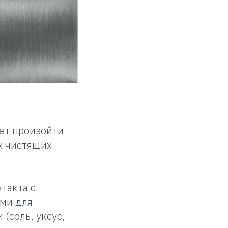
жет произойти
х чистящих
такта с
ми для
(соль, уксус,