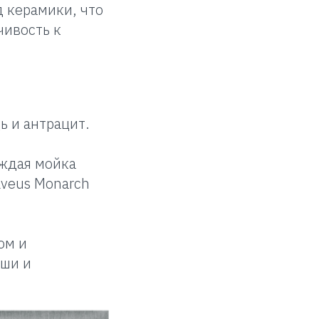
 керамики, что
чивость к
ь и антрацит.
аждая мойка
lveus Monarch
ом и
оши и