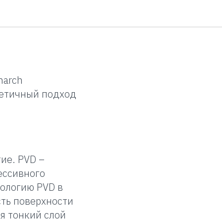
ное PVD-
narch
тетичный подход
ие. PVD –
ессивного
нологию PVD в
ть поверхности
я тонкий слой