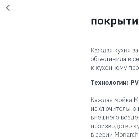
Серия мо
покрыти
Каждая кухня за
объединила в с
к кухонному про
Технологии: P
Каждая мойка M
исключительно 
внешнего возде
производство к
в серии Monarch