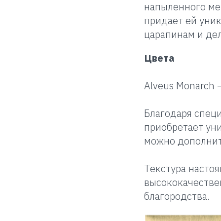
напыленного ме
придает ей уни
царапинам и де
Цвета
Alveus Monarch 
Благодаря спец
приобретает ун
можно дополнит
Текстура насто
высококачестве
благородства.