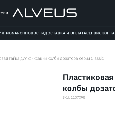
ссии
ИЯ
MONARCH
НОВОСТИ
ДОСТАВКА И ОПЛАТА
СЕРВИС
КОНТ
овая гайка для фиксации колбы дозатора серии Classic
Пластиковая
колбы дозато
SKU:
1107098